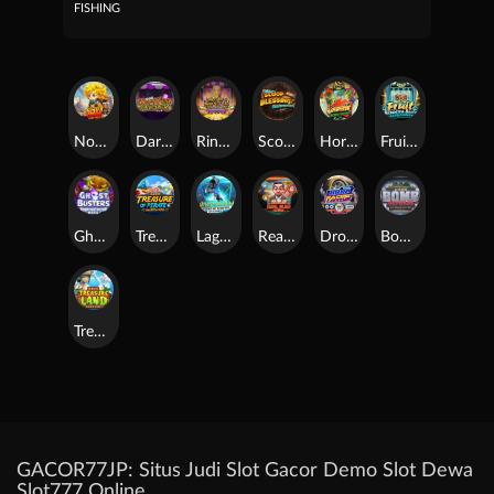
FISHING
Nova Crash : The Legends of Power
Dart Fest
Ring of Hopeful
Scoop Blessing
Horse Racing
Fruit Roulette Slots
Ghost Busters
Treasure of Pirate
Lagend of Shooter
Real Slap
Drop Racing
Bomb Defusal
Treasure Land
GACOR77JP: Situs Judi Slot Gacor Demo Slot Dewa
Slot777 Online