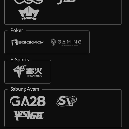
Poker
E-Sports
Sabung Ayam