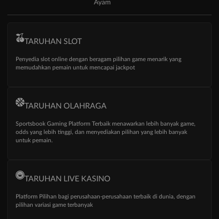
Ayam
TARUHAN SLOT
Penyedia slot online dengan beragam pilihan game menarik yang
memudahkan pemain untuk mencapai jackpot
TARUHAN OLAHRAGA
Sportsbook Gaming Platform Terbaik menawarkan lebih banyak game,
odds yang lebih tinggi, dan menyediakan pilihan yang lebih banyak
untuk pemain.
TARUHAN LIVE KASINO
Platform Pilihan bagi perusahaan-perusahaan terbaik di dunia, dengan
pilihan variasi game terbanyak