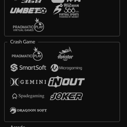
Crash Game