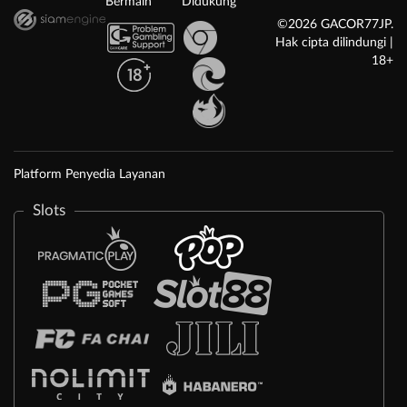
Bermain
Didukung
©2026 GACOR77JP.
Hak cipta dilindungi |
18+
Platform Penyedia Layanan
Slots