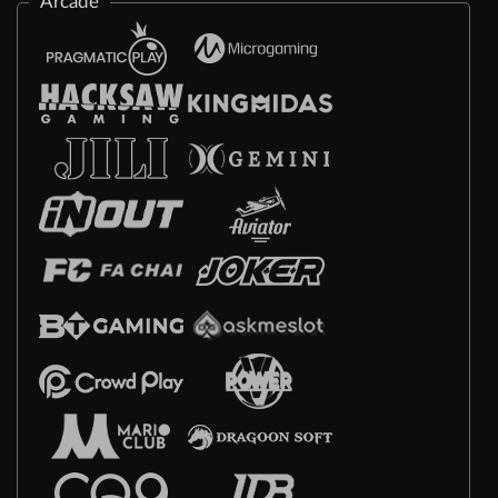
Arcade