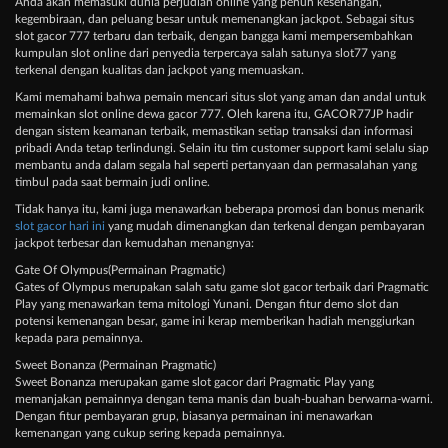
Anda akan memasuki dunia perjudian online yang penuh kesenangan,
kegembiraan, dan peluang besar untuk memenangkan jackpot. Sebagai situs
slot gacor 77​7 terbaru dan terbaik, dengan bangga kami mempersembahkan
kumpulan slot online dari penyedia terpercaya salah satunya slot77 yang
terkenal dengan kualitas dan jackpot yang memuaskan.
Kami memahami bahwa pemain mencari situs slot yang aman dan andal untuk
memainkan slot online dewa gacor 77​7. Oleh karena itu, GACOR77JP hadir
dengan sistem keamanan terbaik, memastikan setiap transaksi dan informasi
pribadi Anda tetap terlindungi. Selain itu tim customer support kami selalu siap
membantu anda dalam segala hal seperti pertanyaan dan permasalahan yang
timbul pada saat bermain judi online.
Tidak hanya itu, kami juga menawarkan beberapa promosi dan bonus menarik
slot gacor hari ini
yang mudah dimenangkan dan terkenal dengan pembayaran
jackpot terbesar dan kemudahan menangnya:
Gate Of Olympus(Permainan Pragmatic)
Gates of Olympus merupakan salah satu game slot gacor terbaik dari Pragmatic
Play yang menawarkan tema mitologi Yunani. Dengan fitur demo slot dan
potensi kemenangan besar, game ini kerap memberikan hadiah menggiurkan
kepada para pemainnya.
Sweet Bonanza (Permainan Pragmatic)
Sweet Bonanza merupakan game slot gacor dari Pragmatic Play yang
memanjakan pemainnya dengan tema manis dan buah-buahan berwarna-warni.
Dengan fitur pembayaran grup, biasanya permainan ini menawarkan
kemenangan yang cukup sering kepada pemainnya.