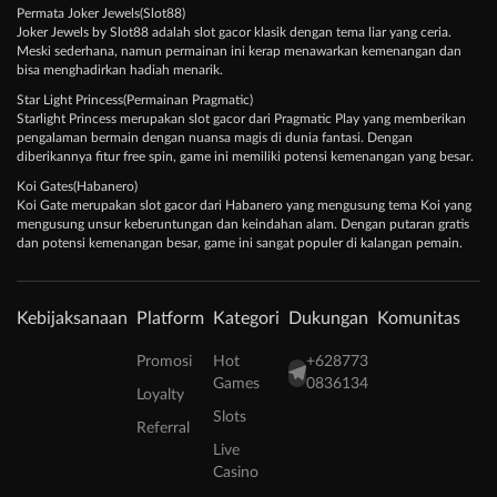
Permata Joker Jewels(Slot88)
Joker Jewels by Slot88 adalah slot gacor klasik dengan tema liar yang ceria.
Meski sederhana, namun permainan ini kerap menawarkan kemenangan dan
bisa menghadirkan hadiah menarik.
Star Light Princess(Permainan Pragmatic)
Starlight Princess merupakan slot gacor dari Pragmatic Play yang memberikan
pengalaman bermain dengan nuansa magis di dunia fantasi. Dengan
diberikannya fitur free spin, game ini memiliki potensi kemenangan yang besar.
Koi Gates(Habanero)
Koi Gate merupakan slot gacor dari Habanero yang mengusung tema Koi yang
mengusung unsur keberuntungan dan keindahan alam. Dengan putaran gratis
dan potensi kemenangan besar, game ini sangat populer di kalangan pemain.
Kebijaksanaan
Platform
Kategori
Dukungan
Komunitas
Promosi
Hot
+628773
Games
0836134
Loyalty
Slots
Referral
Live
Casino