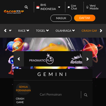
BHS
Live
Versi
Chat
Mobile
INDONESIA
DAFTAR
MASUK
CASINO
RACE
TOGEL
OLAHRAGA
CRASH GAME
GEMINI
SEMUA
PERMAINAN
CRASH
GAME