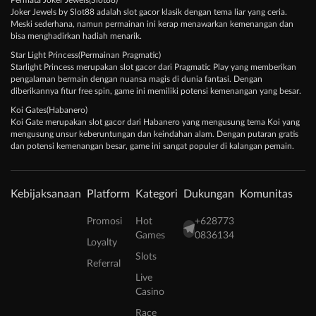
Permata Joker Jewels(Slot88)
Joker Jewels by Slot88 adalah slot gacor klasik dengan tema liar yang ceria.
Meski sederhana, namun permainan ini kerap menawarkan kemenangan dan
bisa menghadirkan hadiah menarik.
Star Light Princess(Permainan Pragmatic)
Starlight Princess merupakan slot gacor dari Pragmatic Play yang memberikan
pengalaman bermain dengan nuansa magis di dunia fantasi. Dengan
diberikannya fitur free spin, game ini memiliki potensi kemenangan yang besar.
Koi Gates(Habanero)
Koi Gate merupakan slot gacor dari Habanero yang mengusung tema Koi yang
mengusung unsur keberuntungan dan keindahan alam. Dengan putaran gratis
dan potensi kemenangan besar, game ini sangat populer di kalangan pemain.
Kebijaksanaan
Platform
Kategori
Dukungan
Komunitas
Promosi
Hot
+628773
Games
0836134
Loyalty
Slots
Referral
Live
Casino
Race