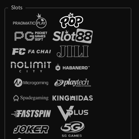
Slots