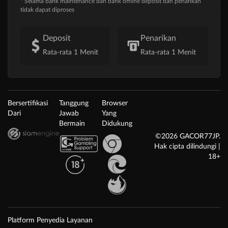
* Selama bank maintenance dan bank offline deposit dan penarikan
tidak dapat diproses
Deposit
Penarikan
Rata-rata 1 Menit
Rata-rata 1 Menit
Bersertifikasi
Tanggung
Browser
Dari
Jawab
Yang
Bermain
Didukung
©2026 GACOR77JP.
Hak cipta dilindungi |
18+
Platform Penyedia Layanan