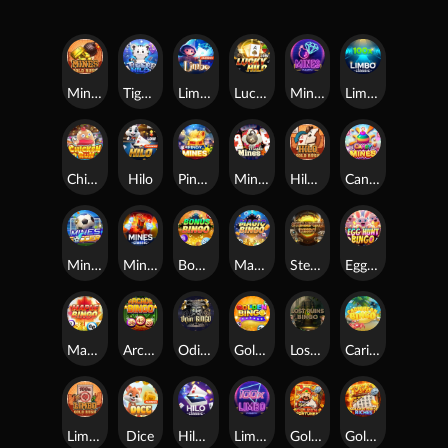
Mines Gold Rush
Tiger Hilo
Limbo
Lucky Hilo
Mines Neon
Limbo Classic
Chicken Run
Hilo
Pinoy Mines
Mines Maple
Hilo Gold Rush
Candy Mines
Mines Soccer
Mines Classic
Bonus Bingo
Magic Bingo
Steampunk
EggHunt Bingo
Maple Bingo
Arcade Bingo
Odin Bingo
Golden Bingo
Lost Ruins
Caribbean Bingo
Limbo Gold Rush
Dice
Hilo Classic
Limbo Neon
Golden Fortunes
Golden Horse Riches