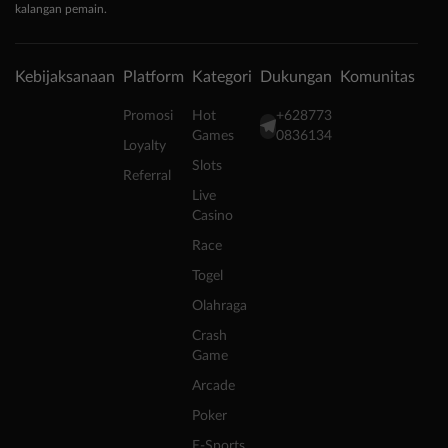
kalangan pemain.
Kebijaksanaan
Platform
Kategori
Dukungan
Komunitas
Promosi
Hot
+628773
Games
0836134
Loyalty
Slots
Referral
Live
Casino
Race
Togel
Olahraga
Crash
Game
Arcade
Poker
E-Sports