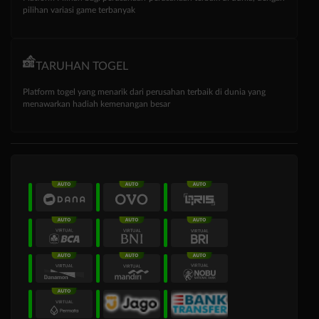
pilihan variasi game terbanyak
TARUHAN TOGEL
Platform togel yang menarik dari perusahan terbaik di dunia yang
menawarkan hadiah kemenangan besar