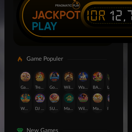
IDR
12,
JACKPOT
PLAY
Game Populer
Gates of Olympus POP
Treasures of Aztec
Goyang Gaib
Wild Bounty Showdown
Way of Ninja
BANDITO RETURNS
Legacy of Kong Maxways
Queen of Inca 2
Wukong - Black Scatter
DJ BOOM BOOM
SUPER ELEMENTS 2
Mahjong Ways 2
Wild Bandito
Mahjong Legend
Lucky Neko
Color Game Bonanza
New Games