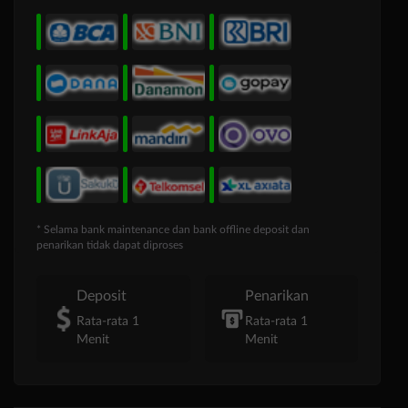
* Selama bank maintenance dan bank offline deposit dan
penarikan tidak dapat diproses
Deposit
Penarikan
Rata-rata 1
Rata-rata 1
Menit
Menit