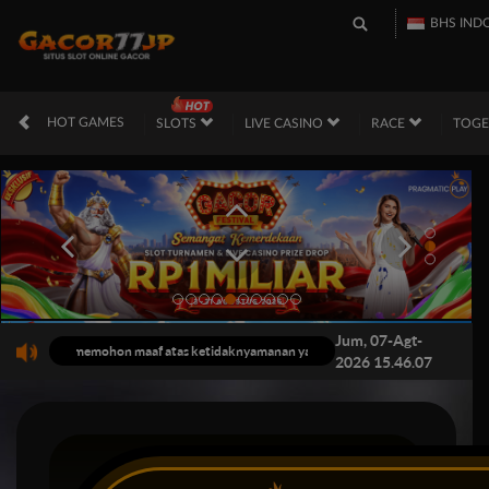
BHS IND
HOT GAMES
SLOTS
LIVE CASINO
RACE
TOG
Jum, 07-Agt-
edia. Kami memohon maaf atas ketidaknyamanan yang mungkin ditimbulkan.
Pemel
2026 15.46.07