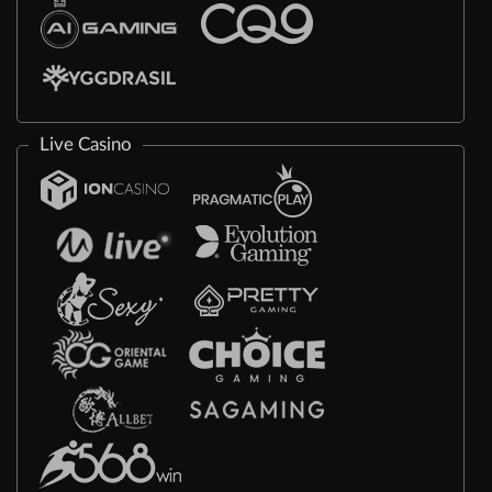
Live Casino