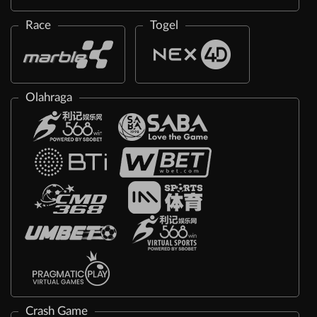
Race
Togel
Olahraga
Crash Game