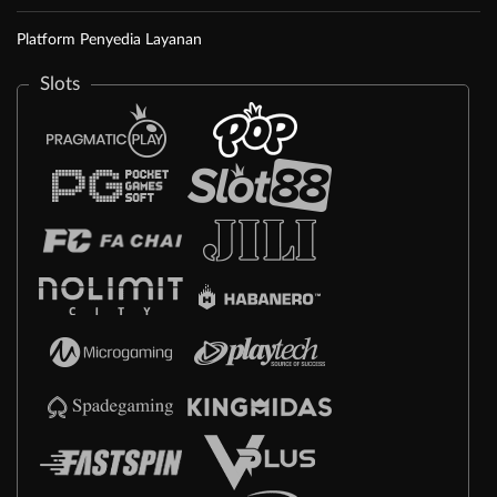
Platform Penyedia Layanan
Slots