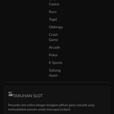
Casino
Race
Togel
Olahraga
Crash
Game
Arcade
Poker
E-Sports
Sabung
Ayam
TARUHAN SLOT
Penyedia slot online dengan beragam pilihan game menarik yang
memudahkan pemain untuk mencapai jackpot