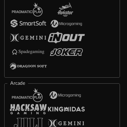
Arcade