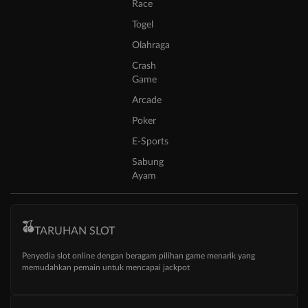
Race
Togel
Olahraga
Crash
Game
Arcade
Poker
E-Sports
Sabung
Ayam
TARUHAN SLOT
Penyedia slot online dengan beragam pilihan game menarik yang
memudahkan pemain untuk mencapai jackpot