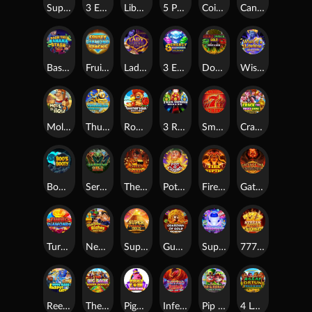
Super Cash: Three Little Wins
3 Eternal Drums: Rhythm of Fortune
Liberty Coins: Hold & Win
5 Pyramids of Gold: Hold & Win
Coin Bang Bang: Hold & Win
Candyland Jackpots
Bash the Banana Stash
Fruity Diamond Stacks
Lady Wish
3 Energy Diamonds: Hold & Win
Double Dragon Gold: Hold & Win
Wish of a Lifetime Hold & Win
Mole in the Hole
Thunderline Express Hold & Win
Rooster's Gold: Hold & Win
3 Rail Express: Hold & Win
Smooth 7's Strike
Crack the Piggy Bank Express
Boo's Booty
Serpent Gold: Hold & Win
The Greed Machine
Pot of Charms
Fire Eruption
Gates of the Underworld
Turbo Diamonds: Hold & Win
Next Stop Riches Hold & Win
Super Pyramid of Gold Hold & Win
Guardian of Gold: Hold & Win
Supersonic Express: Hold & Win
777 Streak: Megacharged
Reel Bass: Jackpot Catch
The Big Bark: Golden Jackpots
Piggy Coin: Hold & Win
Inferno Rising Hold & Win
Pip & Pippa's Pots of Plenty
4 Leaf Fortune: Hold & Win