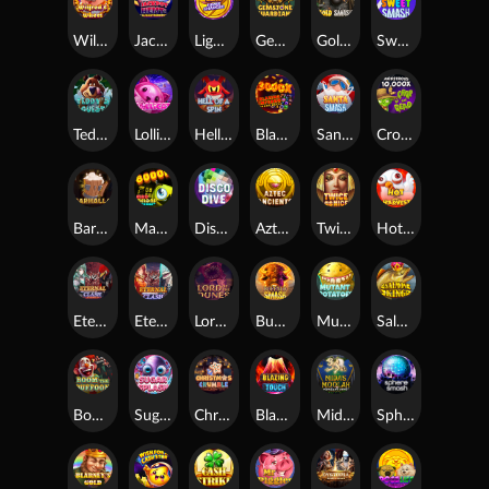
Wilfred's Wheel
Jackpot Heist: Daylight Robbery
Lightning Blitz: Supercharged
Gemstone Guardians
Gold Smash
Sweet Smash
Teddy's Quest
Lollicat
Hell Of A Spin
Blazing Inferno Chaos Reels
Santa Smash
Crop of the Dead
Barhalla
Mad Melons Chaos Reels
Disco Dive
Aztec Ancients
Twice as Nice
Hot Harvest
Eternal Clash Reloaded
Eternal Clash
Lord of the Dunes
Buffalo Smash
Mutant Potatoes
Salmon King
Boom the Buffoon
Sugar Splash
Christmas Crumble
Blazing Touch
Midas Moolah: Random Reels
Sphere Smash