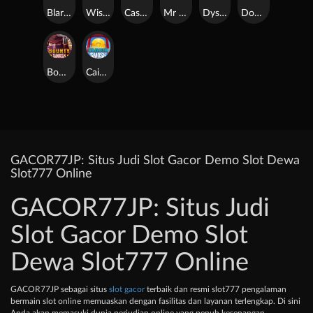
Blarney's Gold
Wish for a Cash Star
Cash Strike
Mr Piggles
Dystopia: Rebel Road
Doge Life
Bounty Smash
Caishen Smash
GACOR77JP: Situs Judi Slot Gacor Demo Slot Dewa
Slot777 Online
GACOR77JP: Situs Judi
Slot Gacor Demo Slot
Dewa Slot777 Online
GACOR77JP sebagai situs
slot gacor
terbaik dan resmi ​slot777 pengalaman
bermain slot online memuaskan dengan fasilitas dan layanan terlengkap. Di sini