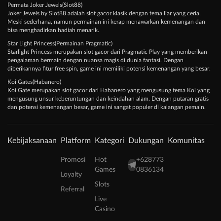
Permata Joker Jewels(Slot88)
Joker Jewels by Slot88 adalah slot gacor klasik dengan tema liar yang ceria.
Meski sederhana, namun permainan ini kerap menawarkan kemenangan dan
bisa menghadirkan hadiah menarik.
Star Light Princess(Permainan Pragmatic)
Starlight Princess merupakan slot gacor dari Pragmatic Play yang memberikan
pengalaman bermain dengan nuansa magis di dunia fantasi. Dengan
diberikannya fitur free spin, game ini memiliki potensi kemenangan yang besar.
Koi Gates(Habanero)
Koi Gate merupakan slot gacor dari Habanero yang mengusung tema Koi yang
mengusung unsur keberuntungan dan keindahan alam. Dengan putaran gratis
dan potensi kemenangan besar, game ini sangat populer di kalangan pemain.
Kebijaksanaan
Platform
Kategori
Dukungan
Komunitas
Promosi
Hot
+628773
Games
0836134
Loyalty
Slots
Referral
Live
Casino