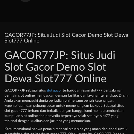
GACOR77JP: Situs Judi Slot Gacor Demo Slot Dewa
Slot777 Online
GACOR77JP: Situs Judi
Slot Gacor Demo Slot
Dewa Slot777 Online
GACOR77JP sebagai situs
slot gacor
terbaik dan resmi ​slot777 pengalaman
bermain slot online memuaskan dengan fasilitas dan layanan terlengkap. Di sini
Anda akan memasuki dunia perjudian online yang penuh kesenangan,
kegembiraan, dan peluang besar untuk memenangkan jackpot. Sebagai situs
slot gacor 77​7 terbaru dan terbaik, dengan bangga kami mempersembahkan
kumpulan slot online dari penyedia terpercaya salah satunya slot77 yang
terkenal dengan kualitas dan jackpot yang memuaskan.
Kami memahami bahwa pemain mencari situs slot yang aman dan andal untuk