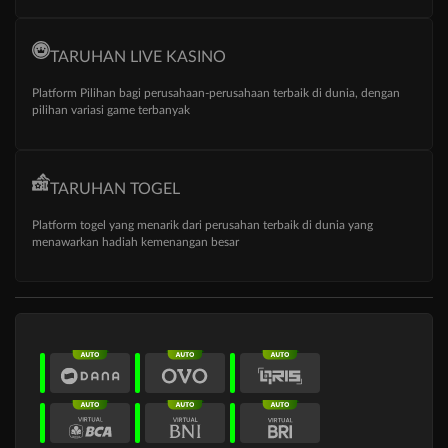
TARUHAN LIVE KASINO
Platform Pilihan bagi perusahaan-perusahaan terbaik di dunia, dengan
pilihan variasi game terbanyak
TARUHAN TOGEL
Platform togel yang menarik dari perusahan terbaik di dunia yang
menawarkan hadiah kemenangan besar