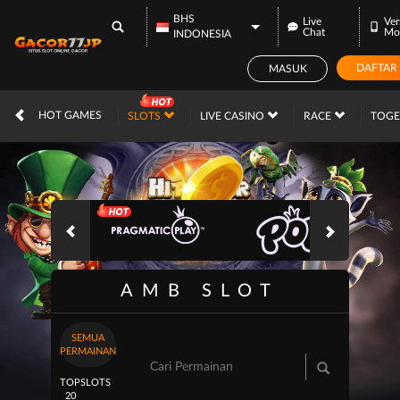
BHS
Live
Ver
Chat
Mo
INDONESIA
DAFTAR
MASUK
IDR
12,695,151,
HOT GAMES
SLOTS
LIVE CASINO
RACE
TOG
AMB SLOT
SEMUA
PERMAINAN
TOP
SLOTS
20