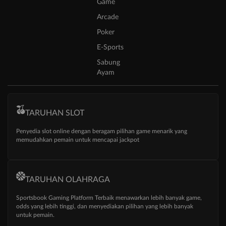
Game
Arcade
Poker
E-Sports
Sabung
Ayam
TARUHAN SLOT
Penyedia slot online dengan beragam pilihan game menarik yang
memudahkan pemain untuk mencapai jackpot
TARUHAN OLAHRAGA
Sportsbook Gaming Platform Terbaik menawarkan lebih banyak game,
odds yang lebih tinggi, dan menyediakan pilihan yang lebih banyak
untuk pemain.