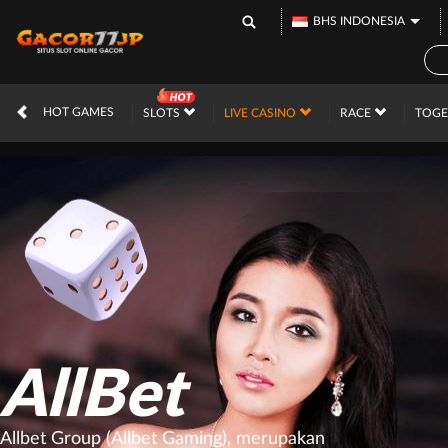
BHS INDONESIA
HOT GAMES
SLOTS
LIVE CASINO
RACE
TOG
AllBet
Allbet Group (Allbet Gaming), merupakan