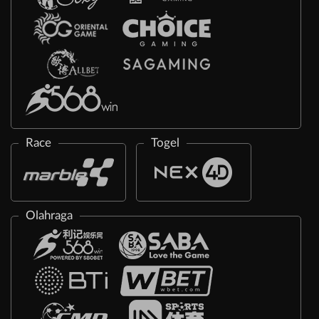
Race
Togel
Olahraga