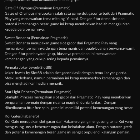
Gate Of Olympus(Permainan Pragmatic)
Gates of Olympus merupakan salah satu game slot gacor terbaik dari Pragmatic
Play yang menawarkan tema mitologi Yunani. Dengan fitur demo slot dan
potensi kemenangan besar, game ini kerap memberikan hadiah menggiurkan
kepada para pemainnya.
Sweet Bonanza (Permainan Pragmatic)
Sweet Bonanza merupakan game slot gacor dari Pragmatic Play yang
memanjakan pemainnya dengan tema manis dan buah-buahan berwarna-warni.
Dengan fitur pembayaran grup, biasanya permainan ini menawarkan
kemenangan yang cukup sering kepada pemainnya.
Permata Joker Jewels(Slot88)
Joker Jewels by Slot88 adalah slot gacor klasik dengan tema liar yang ceria.
Meski sederhana, namun permainan ini kerap menawarkan kemenangan dan
bisa menghadirkan hadiah menarik.
Star Light Princess(Permainan Pragmatic)
Starlight Princess merupakan slot gacor dari Pragmatic Play yang memberikan
pengalaman bermain dengan nuansa magis di dunia fantasi. Dengan
diberikannya fitur free spin, game ini memiliki potensi kemenangan yang besar.
Koi Gates(Habanero)
Koi Gate merupakan slot gacor dari Habanero yang mengusung tema Koi yang
mengusung unsur keberuntungan dan keindahan alam. Dengan putaran gratis
dan potensi kemenangan besar, game ini sangat populer di kalangan pemain.