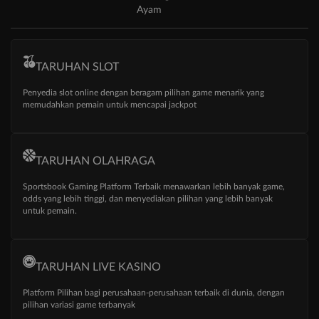
Ayam
TARUHAN SLOT
Penyedia slot online dengan beragam pilihan game menarik yang
memudahkan pemain untuk mencapai jackpot
TARUHAN OLAHRAGA
Sportsbook Gaming Platform Terbaik menawarkan lebih banyak game,
odds yang lebih tinggi, dan menyediakan pilihan yang lebih banyak
untuk pemain.
TARUHAN LIVE KASINO
Platform Pilihan bagi perusahaan-perusahaan terbaik di dunia, dengan
pilihan variasi game terbanyak