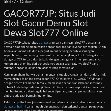
Slot777 Online
GACOR77JP: Situs Judi
Slot Gacor Demo Slot
Dewa Slot777 Online
GACOR77JP sebagai situs
slot gacor
terbaik dan resmi ​slot777 pengalaman
bermain slot online memuaskan dengan fasilitas dan layanan terlengkap. Di sini
Anda akan memasuki dunia perjudian online yang penuh kesenangan,
kegembiraan, dan peluang besar untuk memenangkan jackpot. Sebagai situs
slot gacor 77​7 terbaru dan terbaik, dengan bangga kami mempersembahkan
kumpulan slot online dari penyedia terpercaya salah satunya slot77 yang
terkenal dengan kualitas dan jackpot yang memuaskan.
Kami memahami bahwa pemain mencari situs slot yang aman dan andal untuk
memainkan slot online dewa gacor 77​7. Oleh karena itu, GACOR77JP hadir
dengan sistem keamanan terbaik, memastikan setiap transaksi dan informasi
pribadi Anda tetap terlindungi. Selain itu tim customer support kami selalu siap
membantu anda dalam segala hal seperti pertanyaan dan permasalahan yang
timbul pada saat bermain judi online.
Tidak hanya itu, kami juga menawarkan beberapa promosi dan bonus menarik
slot gacor hari ini
yang mudah dimenangkan dan terkenal dengan pembayaran
jackpot terbesar dan kemudahan menangnya: