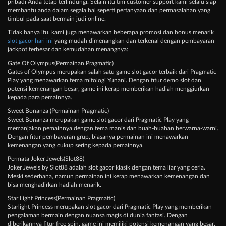
pribadi Anda tetap terlindungi. Selain itu tim customer support kami selalu siap
membantu anda dalam segala hal seperti pertanyaan dan permasalahan yang
timbul pada saat bermain judi online.
Tidak hanya itu, kami juga menawarkan beberapa promosi dan bonus menarik
slot gacor hari ini
yang mudah dimenangkan dan terkenal dengan pembayaran
jackpot terbesar dan kemudahan menangnya:
Gate Of Olympus(Permainan Pragmatic)
Gates of Olympus merupakan salah satu game slot gacor terbaik dari Pragmatic
Play yang menawarkan tema mitologi Yunani. Dengan fitur demo slot dan
potensi kemenangan besar, game ini kerap memberikan hadiah menggiurkan
kepada para pemainnya.
Sweet Bonanza (Permainan Pragmatic)
Sweet Bonanza merupakan game slot gacor dari Pragmatic Play yang
memanjakan pemainnya dengan tema manis dan buah-buahan berwarna-warni.
Dengan fitur pembayaran grup, biasanya permainan ini menawarkan
kemenangan yang cukup sering kepada pemainnya.
Permata Joker Jewels(Slot88)
Joker Jewels by Slot88 adalah slot gacor klasik dengan tema liar yang ceria.
Meski sederhana, namun permainan ini kerap menawarkan kemenangan dan
bisa menghadirkan hadiah menarik.
Star Light Princess(Permainan Pragmatic)
Starlight Princess merupakan slot gacor dari Pragmatic Play yang memberikan
pengalaman bermain dengan nuansa magis di dunia fantasi. Dengan
diberikannya fitur free spin, game ini memiliki potensi kemenangan yang besar.