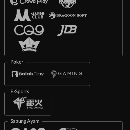
Poker
E-Sports
Sabung Ayam