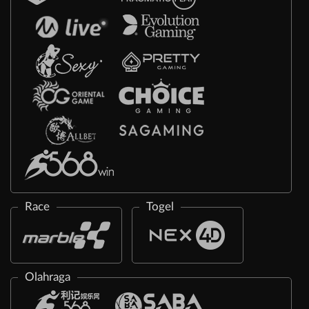
Race
Togel
Olahraga