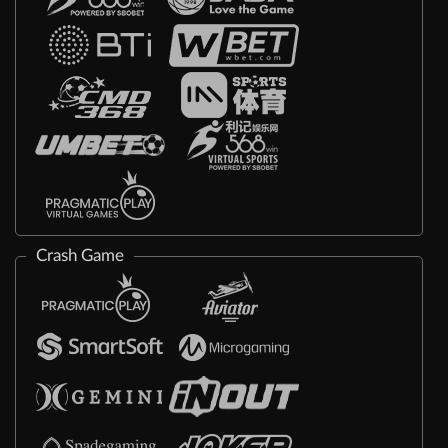
Crash Game