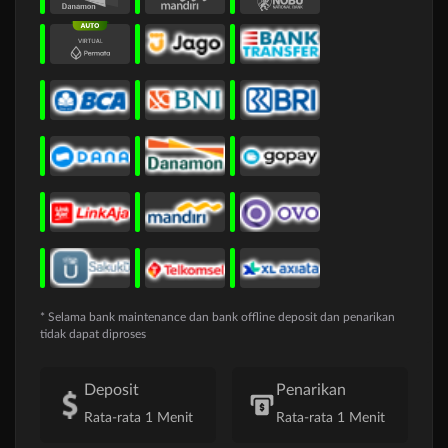
* Selama bank maintenance dan bank offline deposit dan penarikan
tidak dapat diproses
Deposit
Penarikan
Rata-rata 1 Menit
Rata-rata 1 Menit