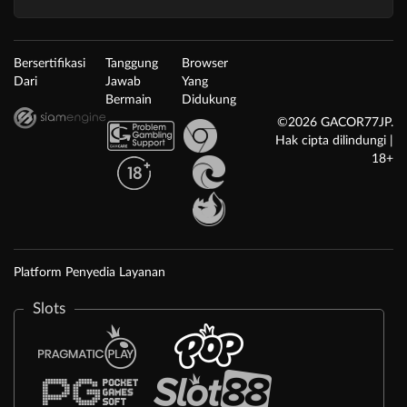
Bersertifikasi
Tanggung
Browser
Dari
Jawab
Yang
Bermain
Didukung
©2026 GACOR77JP.
Hak cipta dilindungi |
18+
Platform Penyedia Layanan
Slots